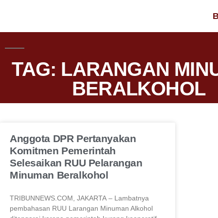
B
TAG: LARANGAN MIN
BERALKOHOL
Anggota DPR Pertanyakan
Komitmen Pemerintah
Selesaikan RUU Pelarangan
Minuman Beralkohol
TRIBUNNEWS.COM, JAKARTA – Lambatnya
pembahasan RUU Larangan Minuman Alkohol