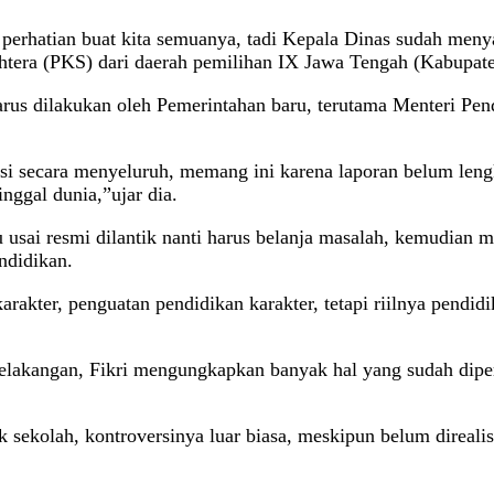
 perhatian buat kita semuanya, tadi Kepala Dinas sudah menya
ejahtera (PKS) dari daerah pemilihan IX Jawa Tengah (Kabupat
arus dilakukan oleh Pemerintahan baru, terutama Menteri Pen
uasi secara menyeluruh, memang ini karena laporan belum len
nggal dunia,”ujar dia.
baru usai resmi dilantik nanti harus belanja masalah, kemud
ndidikan.
arakter, penguatan pendidikan karakter, tetapi riilnya pendid
belakangan, Fikri mengungkapkan banyak hal yang sudah dip
k sekolah, kontroversinya luar biasa, meskipun belum direali