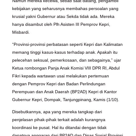
Namun mereka kecewa, sebab saat datang, pengambil
kebijakan yang seharusnya membahas persoalan yang
krusial yakni Gubernur atau Sekda tidak ada. Mereka
hanya disambut oleh Plh Asisten III Pemprov Kepri,
Misbardi.
“Provinsi-provinsi perbatasan seperti Kepri dan Kalimatan
memang tinggi kasus-kasus terhadap anak. Apakah itu
pelecehan seksual, pemerkosaan, dan sebagainya,” ujar
Ketua rombongan Panja Anak Komisi VIII DPR RI, Abdul
Fikri kepada wartawan usai melakukan pertemuan
dengan Pemprov Kepri dan Badan Perlindungan
Perempuan dan Anak Daerah (BP2AD) Kepri di Kantor
Gubernur Kepri, Dompak, Tanjungpinang, Kamis (1/10).
Disebutkannya, apa yang mereka tangkap dari
penjelasan pihak-pihak terkait adalah kurangnya
koordinasi ke pusat. Hal itu ditandai dengan tidak
dapatnya anggaran dari BP2AD dan Dinas Sosial Provinsi