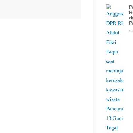
P
R
d
P
Se