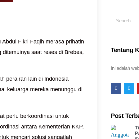
Abdul Fikri Faqih merasa prihatin
Tentang 
ditemuinya saat reses di Brebes,
Ini adalah web
 perairan lain di Indonesia
ahal keluarga mereka menunggu di
Post Terb
t perlu berkoordinasi untuk
oordinasi antara Kementerian KKP,
T
P
untuk mencari solusi sangatlah
S