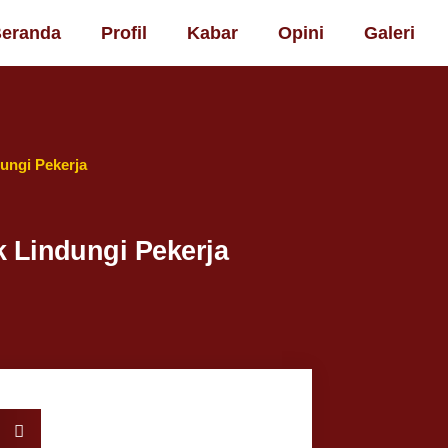
eranda
Profil
Kabar
Opini
Galeri
ungi Pekerja
k Lindungi Pekerja