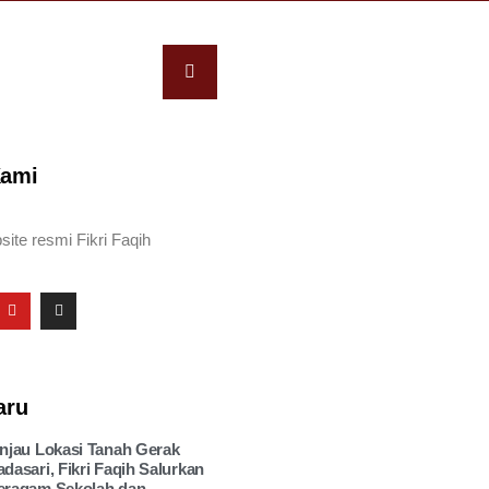
Kami
site resmi Fikri Faqih
aru
injau Lokasi Tanah Gerak
adasari, Fikri Faqih Salurkan
eragam Sekolah dan