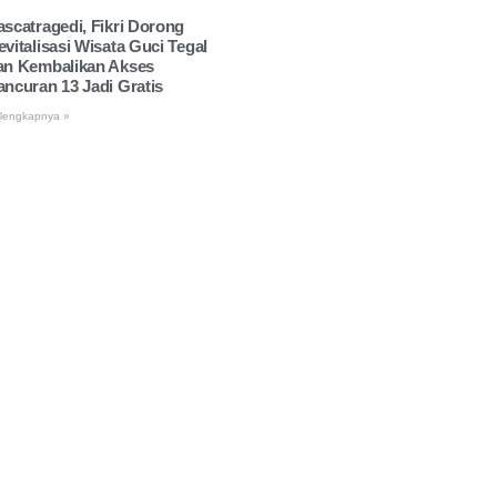
ascatragedi, Fikri Dorong
evitalisasi Wisata Guci Tegal
an Kembalikan Akses
ancuran 13 Jadi Gratis
lengkapnya »