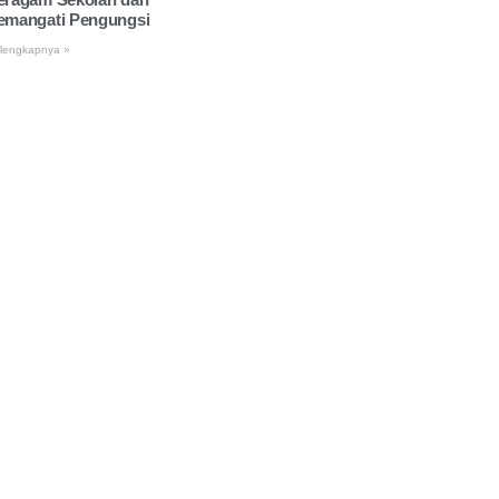
emangati Pengungsi
lengkapnya »