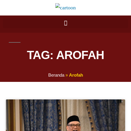
TAG: AROFAH
Beranda
»
Arofah