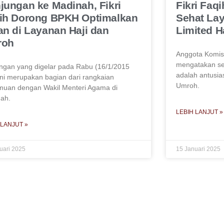
jungan ke Madinah, Fikri
Fikri Faq
ih Dorong BPKH Optimalkan
Sehat La
an di Layanan Haji dan
Limited H
roh
Anggota Komisi
mengatakan sej
ngan yang digelar pada Rabu (16/1/2015
adalah antusia
ni merupakan bagian dari rangkaian
Umroh.
muan dengan Wakil Menteri Agama di
ah.
LEBIH LANJUT »
 LANJUT »
uari 2025
15 Januari 2025