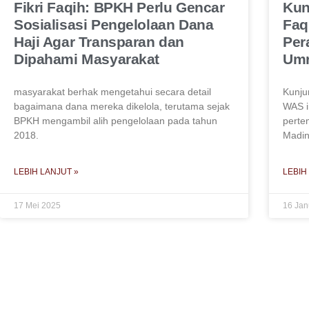
Fikri Faqih: BPKH Perlu Gencar
Kun
Sosialisasi Pengelolaan Dana
Faq
Haji Agar Transparan dan
Per
Dipahami Masyarakat
Um
masyarakat berhak mengetahui secara detail
Kunju
bagaimana dana mereka dikelola, terutama sejak
WAS i
BPKH mengambil alih pengelolaan pada tahun
perte
2018.
Madin
LEBIH LANJUT »
LEBIH
17 Mei 2025
16 Jan