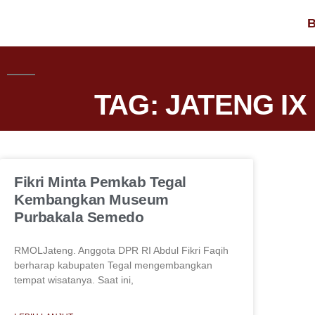
B
TAG: JATENG IX
Fikri Minta Pemkab Tegal
Kembangkan Museum
Purbakala Semedo
RMOLJateng. Anggota DPR RI Abdul Fikri Faqih
berharap kabupaten Tegal mengembangkan
tempat wisatanya. Saat ini,