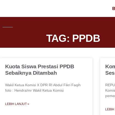
B
TAG: PPDB
Kuota Siswa Prestasi PPDB
Kom
Sebaiknya Ditambah
Ses
Wakil Ketua Komisi X DPR RI Abdul Fikri Faqih
REPUB
foto : Hendra/mr Wakil Ketua Komisi
Komis
pemer
LEBIH LANJUT »
LEBIH