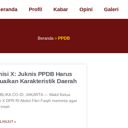
eranda
Profil
Kabar
Opini
Galeri
Beranda
»
PPDB
isi X: Juknis PPDB Harus
uaikan Karakteristik Daerah
LIKA.CO.ID, JAKARTA — Wakil Ketua
i X DPR RI Abdul Fikri Faqih meminta agar
intah
 LANJUT »