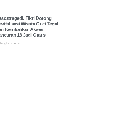
ascatragedi, Fikri Dorong
evitalisasi Wisata Guci Tegal
an Kembalikan Akses
ancuran 13 Jadi Gratis
lengkapnya »