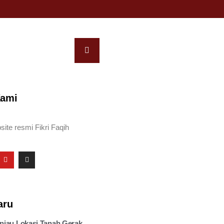
Kami
site resmi Fikri Faqih
aru
injau Lokasi Tanah Gerak