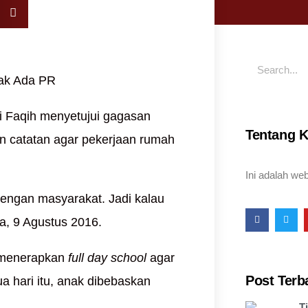
i Faqih menyetujui gagasan
Tentang 
n catatan agar pekerjaan rumah
Ini adalah web
 dengan masyarakat. Jadi kalau
sa, 9 Agustus 2016.
a menerapkan
full day school
agar
Post Terb
a hari itu, anak dibebaskan
T