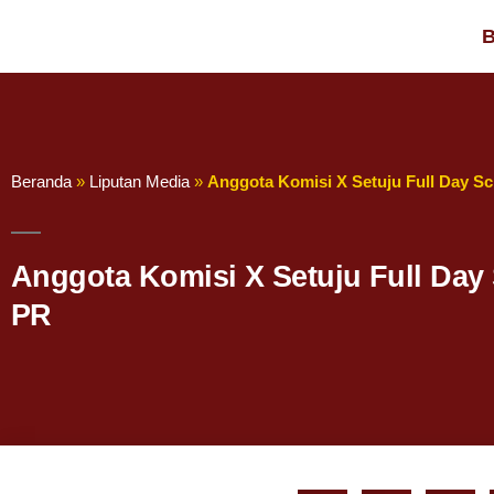
B
Beranda
»
Liputan Media
»
Anggota Komisi X Setuju Full Day Sc
Anggota Komisi X Setuju Full Day 
PR