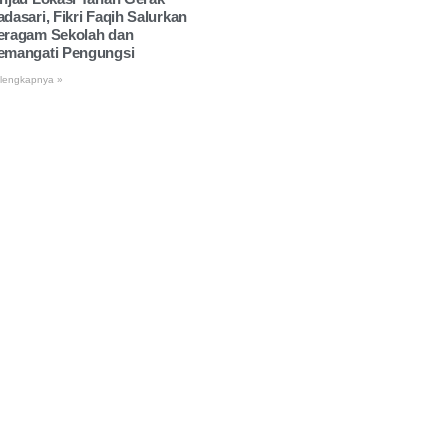
adasari, Fikri Faqih Salurkan
eragam Sekolah dan
emangati Pengungsi
lengkapnya »