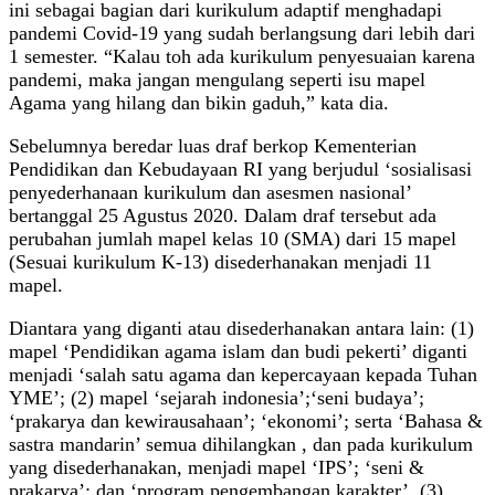
ini sebagai bagian dari kurikulum adaptif menghadapi
pandemi Covid-19 yang sudah berlangsung dari lebih dari
1 semester. “Kalau toh ada kurikulum penyesuaian karena
pandemi, maka jangan mengulang seperti isu mapel
Agama yang hilang dan bikin gaduh,” kata dia.
Sebelumnya beredar luas draf berkop Kementerian
Pendidikan dan Kebudayaan RI yang berjudul ‘sosialisasi
penyederhanaan kurikulum dan asesmen nasional’
bertanggal 25 Agustus 2020. Dalam draf tersebut ada
perubahan jumlah mapel kelas 10 (SMA) dari 15 mapel
(Sesuai kurikulum K-13) disederhanakan menjadi 11
mapel.
Diantara yang diganti atau disederhanakan antara lain: (1)
mapel ‘Pendidikan agama islam dan budi pekerti’ diganti
menjadi ‘salah satu agama dan kepercayaan kepada Tuhan
YME’; (2) mapel ‘sejarah indonesia’;‘seni budaya’;
‘prakarya dan kewirausahaan’; ‘ekonomi’; serta ‘Bahasa &
sastra mandarin’ semua dihilangkan , dan pada kurikulum
yang disederhanakan, menjadi mapel ‘IPS’; ‘seni &
prakarya’; dan ‘program pengembangan karakter’. (3)