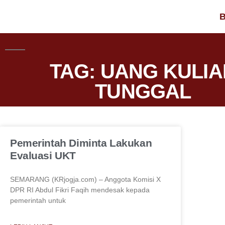
B
TAG: UANG KULIA
TUNGGAL
Pemerintah Diminta Lakukan
Evaluasi UKT
SEMARANG (KRjogja.com) – Anggota Komisi X
DPR RI Abdul Fikri Faqih mendesak kepada
pemerintah untuk